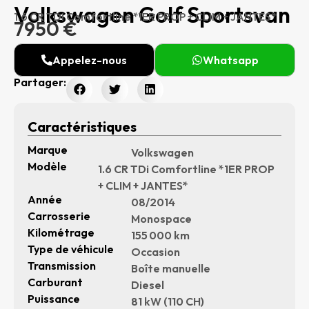
Volkswagen Golf Sportsvan
1.6 CR TDi Comfortline *1ER PROP + CLIM + JANTES*
7950 €
Appelez-nous
Whatsapp
Partager:
Caractéristiques
Marque
Volkswagen
Modèle
1.6 CR TDi Comfortline *1ER PROP
+ CLIM + JANTES*
Année
08/2014
Carrosserie
Monospace
Kilométrage
155 000 km
Type de véhicule
Occasion
Transmission
Boîte manuelle
Carburant
Diesel
Puissance
81 kW (110 CH)