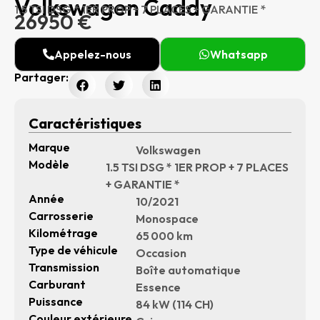
Volkswagen Caddy
1.5 TSI DSG * 1ER PROP + 7 PLACES + GARANTIE *
26950 €
Appelez-nous
Whatsapp
Partager:
Caractéristiques
Marque
Volkswagen
Modèle
1.5 TSI DSG * 1ER PROP + 7 PLACES
+ GARANTIE *
Année
10/2021
Carrosserie
Monospace
Kilométrage
65 000 km
Type de véhicule
Occasion
Transmission
Boîte automatique
Carburant
Essence
Puissance
84 kW (114 CH)
Couleur extérieure