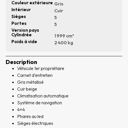
Couleur extérieure
Gris
Intérieur
Cuir
Sièges
5
Portes
5
Version pays
Cylindrée
1 999 cm³
Poids à vide
2 400 kg
Description
Véhicule 1er propriétaire
Carnet d’entretien
Gris métallisé
Cuir beige
Climatisation automatique
Système de navigation
4×4
Phares au led
Sièges électriques