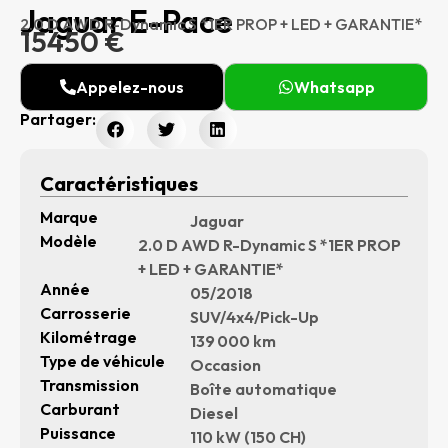
Jaguar E-Pace
2.0 D AWD R-Dynamic S *1ER PROP + LED + GARANTIE*
15450 €
Appelez-nous
Whatsapp
Partager:
Caractéristiques
Marque
Jaguar
Modèle
2.0 D AWD R-Dynamic S *1ER PROP
+ LED + GARANTIE*
Année
05/2018
Carrosserie
SUV/4x4/Pick-Up
Kilométrage
139 000 km
Type de véhicule
Occasion
Transmission
Boîte automatique
Carburant
Diesel
Puissance
110 kW (150 CH)