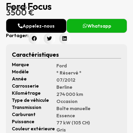
Ford Focus
* Réservé *
3500 €
Appelez-nous
Whatsapp
Partager:
Caractéristiques
Marque
Ford
Modèle
* Réservé *
Année
07/2012
Carrosserie
Berline
Kilométrage
274 000 km
Type de véhicule
Occasion
Transmission
Boîte manuelle
Carburant
Essence
Puissance
77 kW (105 CH)
Couleur extérieure
Gris