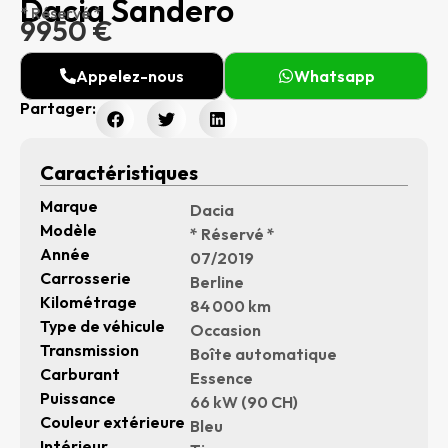
Dacia Sandero
* Réservé *
9950 €
Appelez-nous
Whatsapp
Partager:
Caractéristiques
Marque
Dacia
Modèle
* Réservé *
Année
07/2019
Carrosserie
Berline
Kilométrage
84 000 km
Type de véhicule
Occasion
Transmission
Boîte automatique
Carburant
Essence
Puissance
66 kW (90 CH)
Couleur extérieure
Bleu
Intérieur